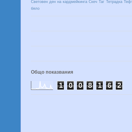
Световен ден на кардмейкинга
Скеч
Таг
Тетрадка
Теф
бяло
Общо показвания
1
0
0
8
1
6
2