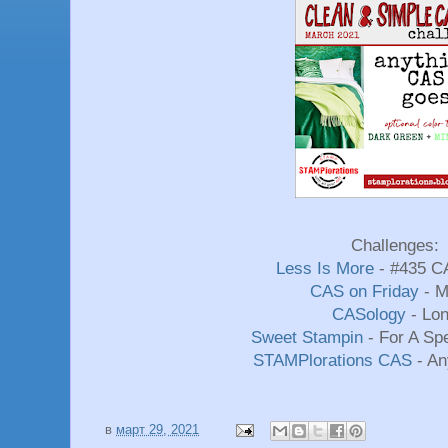
Challenges:
Less Is More
- #435 C
CAS on Friday
- M
CASology
- Lo
Sweet Stampin
- For A Sp
STAMPlorations CAS
- An
в
март 29, 2021