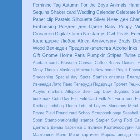
Feminine
Tag
Autumn
For the Boys
Animals
Hand
Sequins
Shaker card
Wedding
Calendar
Celebrate
M
Paper clip
Pastels
Silhouette
Silver
Имен ден
Cha
Embossing
Рожден ден
Цвете
Baby
Poppy
Vi
Cinnamon
Digital stamp
No stamps
Owl
Pearls
Есе
Календарче
Любов
Africa
Anniversary
Brads
Dec
Wood
Великден
Предизвикателства
Alcohol inks
Gift
Gnome
Home
Paris
Pumpkin
Stripes
Twine
c
Acetate cards
Blossom
Canvas
Coffee Beans
Daisies
F
Many Thanks
Masking
Minicards
New home
Pay it Forwa
Smooshing
Special day
Spots
Starfish
cristmas
Благо
Изненади
Лято
Пано
Пеперуди
Подаръци
Пролет
Рецик
Acrylic markers
Allspice
Beer cap
Bow
Bugaboo Sta
bookmark
Cute
Day
Felt
Fold Card
Folk Art
For a teen
Fr
Knitting
Ladybug
Llama
Lots of Layers
Macarons
Metal 
Frame
Plaid
Round card
School
Scrapbook page
Seashell
Sport
Stamplorationsdigi stamps
Stapler
Swing Fold Ca
Дантела
Деним
Картичка с пълнеж
Картичкофурии
Ко
Мартеници
Мечо
Мини картички
Морска звезда
Но