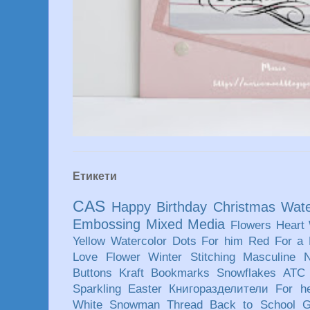
Етикети
CAS
Happy Birthday
Christmas
Wate
Embossing
Mixed Media
Flowers
Heart
Yellow
Watercolor
Dots
For him
Red
For a
Love
Flower
Winter
Stitching
Masculine
Buttons
Kraft
Bookmarks
Snowflakes
ATC
Sparkling
Easter
Книгоразделители
For h
White
Snowman
Thread
Back to School
G