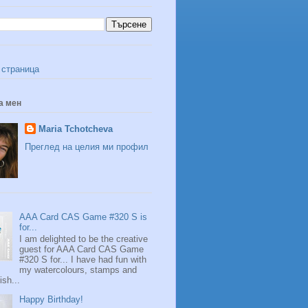
 страница
а мен
Maria Tchotcheva
Преглед на целия ми профил
AAA Card CAS Game #320 S is
for...
I am delighted to be the creative
guest for AAA Card CAS Game
#320 S for... I have had fun with
my watercolours, stamps and
fish...
Happy Birthday!