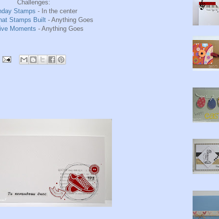
Challenges:
nday Stamps
- In the center
at Stamps Built
- Anything Goes
tive Moments
- Anything Goes