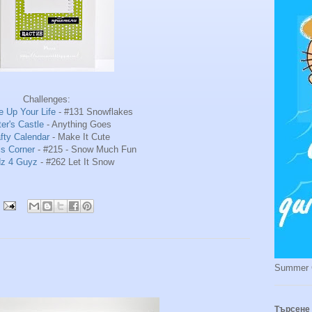
Challenges:
e Up Your Life
- #131 Snowflakes
ter's Castle
- Anything Goes
fty Calendar
- Make It Cute
ls Corner
- #215 - Snow Much Fun
dz 4 Guyz
- #262 Let It Snow
Summer 
Търсене 