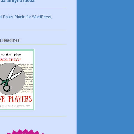
 за злоупотреба
e Headlines!