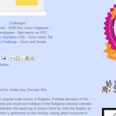
Challenges:
niak
- #239 Des voeux magiques !
чкофурии
- Цветовете на 2021
le Stampers
CAS - Short and/or Tall
n Challenge
- Clean and Simple
Yellow
rd for Jordan-day (January 6th)
t popular male names in Bulgaria. Perhaps because of this
ted and respected holidays in the Bulgarian national calendar.
ebrates the baptizing of Jesus Christ by John the Baptist at
water is performed on this holiday, during which everyone is