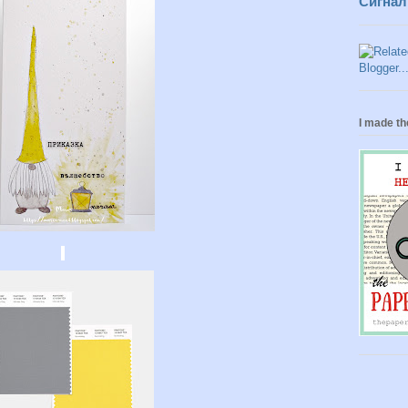
Сигнал
I made th