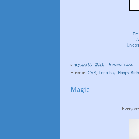
Fre
A
Unicor
в
януари 09, 2021
6 коментара:
Етикети:
CAS
,
For a boy
,
Happy Birt
Magic
Everyone n