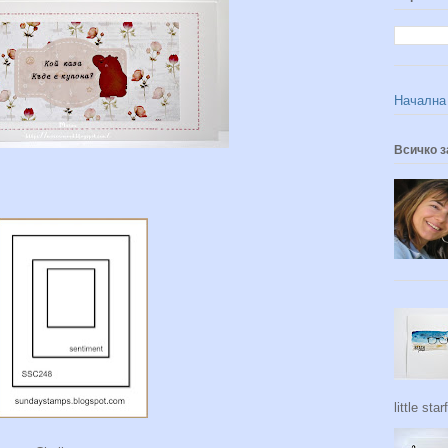
Начална
Всичко з
little star