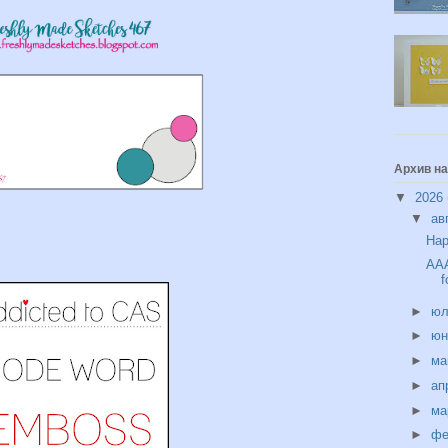
Архив на
▼
2026
▼
ав
Hap
AAA
f
►
ю
►
ю
►
м
►
ап
►
ма
►
фе