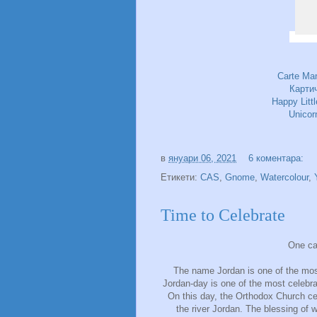
Carte Ma
Карти
Happy Litt
Unicor
в
януари 06, 2021
6 коментара:
Етикети:
CAS
,
Gnome
,
Watercolour
,
Time to Celebrate
One ca
The name Jordan is one of the mos
Jordan-day is one of the most celebra
On this day, the Orthodox Church cel
the river Jordan. The blessing of 