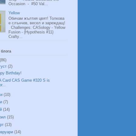
Occasion - #50 Val...
Yellow
Обичам жълтия цвят! Толкова
е слънчев, весел и зареждащ!
Challenges: CASology - Yellow
Fusion - {Hypothesis #11}
Crafty...
 блога
(86)
густ
(2)
py Birthday!
 Card CAS Game #320 S is
or...
ли
(10)
ни
(7)
ай
(14)
рил
(15)
рт
(13)
вруари
(14)