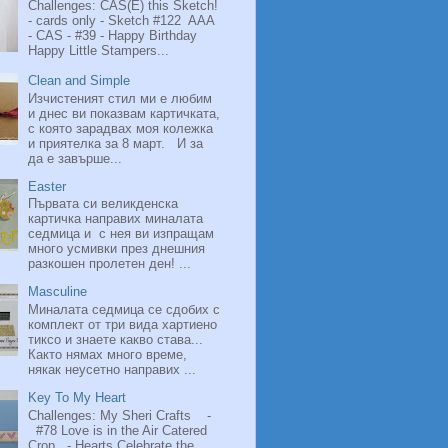
Challenges: CAS(E) this Sketch!
- cards only - Sketch #122 AAA
- CAS - #39 - Happy Birthday
Happy Little Stampers...
Clean and Simple
Изчистеният стил ми е любим
и днес ви показвам картичката,
с която зарадвах моя колежка
и приятелка за 8 март. И за
да е завърше...
Easter
Първата си великденска
картичка направих миналата
седмица и с нея ви изпращам
много усмивки през днешния
разкошен пролетен ден! ...
Masculine
Миналата седмица се сдобих с
комплект от три вида хартиено
тиксо и знаете какво става...
Както нямах много време,
някак неусетно направих ...
Key To My Heart
Challenges: My Sheri Crafts -
#78 Love is in the Air Catered
Crop - Hearts Celebrate the