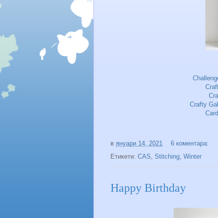
Challeng
Craf
Cra
Crafty Ga
Car
в
януари 14, 2021
6 коментара:
Етикети:
CAS
,
Stitching
,
Winter
Happy Birthday