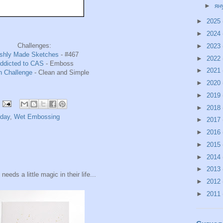
►
ян
►
2025
►
2024
Challenges:
►
2023
shly Made Sketches
- #467
►
2022
ddicted to CAS
- Emboss
►
2021
n Challenge
- Clean and Simple
►
2020
►
2019
►
2018
hday
,
Wet Embossing
►
2017
►
2016
►
2015
►
2014
►
2013
eeds a little magic in their life...
►
2012
►
2011